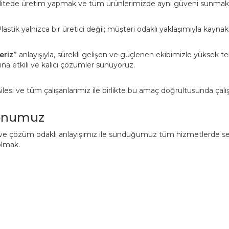
litede üretim yapmak ve tüm ürünlerimizde aynı güveni sunmakt
astik yalnızca bir üretici değil; müşteri odaklı yaklaşımıyla kaynak
eriz”
anlayışıyla, sürekli gelişen ve güçlenen ekibimizle yüksek te
rına etkili ve kalıcı çözümler sunuyoruz.
lesi ve tüm çalışanlarımız ile birlikte bu amaç doğrultusunda çalı
onumuz
i ve çözüm odaklı anlayışımız ile sunduğumuz tüm hizmetlerde sek
olmak.