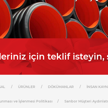
eriniz için teklif isteyin
SAL
ÜRÜNLER
DÖKÜMANLAR
İNSAN KAYN
runması ve İşlenmesi Politikası
Sanbor Müşteri Aydınla