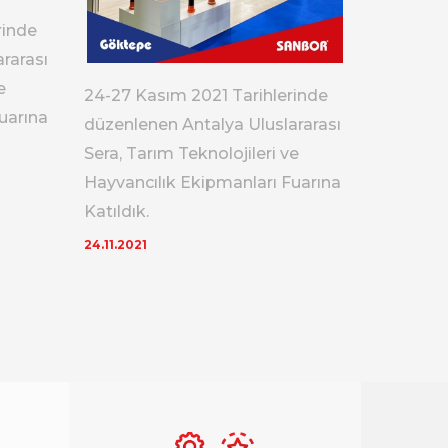
rinde
27-30 Ka
rarası
düzenlen
e
Sera, Tar
24-27 Kasım 2021 Tarihlerinde
uarına
Hayvancı
düzenlenen Antalya Uluslararası
Katıldık.
Sera, Tarım Teknolojileri ve
20.11.2019
Hayvancılık Ekipmanları Fuarına
Katıldık.
24.11.2021