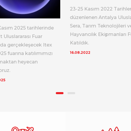
23-25 Kasım 2022 Tarihle
düzenlenen Antalya Ulusla
Sera, Tarım Teknolojileri v
Kasım 2025 tarihlerinde
Hayvancılık Ekipmanları F
 Uluslararası Fuar
Katıldık.
nda gerçekleşecek Itex
16.08.2022
025 fuarına katılımımızı
maktan heyecan
ruz.
025